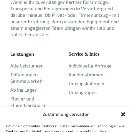
Wir sind Ihr zuverlässiger Partner für Umzüge,
Transporte und Einlagerungen in Vorarlberg und
darüber hinaus. Ob Privat- oder Firmenumzug - mit
unserer Erfahrung, dem passenden Equipment und
einem engagierten Team bringen wir Ihr Hab und
Gut sicher ans Ziel.
Leistungen
Service & Infos
Alle Leistungen
Individuelle Anfrage
Teilladungen
Kundenstimmen
Sammelverkehr
Umzugskalender
Ab ins Lager
Umzugstipps
Klavier und
Flügeltransporte
Umzüge und Transporte
Zustimmung verwalten
in und nach
Um dir ein optimales Erlebnis zu bieten, verwenden wir Technologien wie
Liechtenstein
Cookies, um Geräteinformationen zu speichern und/oder darauf