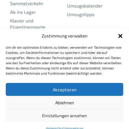
Sammelverkehr
Umzugskalender
Ab ins Lager
Umzugstipps
Klavier und
Flügeltransporte
Umzüge und Transporte
Zustimmung verwalten
in und nach
Um dir ein optimales Erlebnis zu bieten, verwenden wir Technologien wie
Liechtenstein
Cookies, um Geräteinformationen zu speichern und/oder darauf
zuzugreifen. Wenn du diesen Technologien zustimmst, können wir Daten
wie das Surfverhalten oder eindeutige IDs auf dieser Website verarbeiten.
Rechtliches
Unternehmen
Wenn du deine Zustimmung nicht erteilst oder zurückziehst, können
bestimmte Merkmale und Funktionen beeinträchtigt werden.
Impressum
Über uns
Datenschutz
Jobs
Akzeptieren
Kontakt
Ablehnen
Einstellungen ansehen
© 2025 Umzug Vorarlberg – Alle Rechte vorbehalten.
datenschutz
impressum