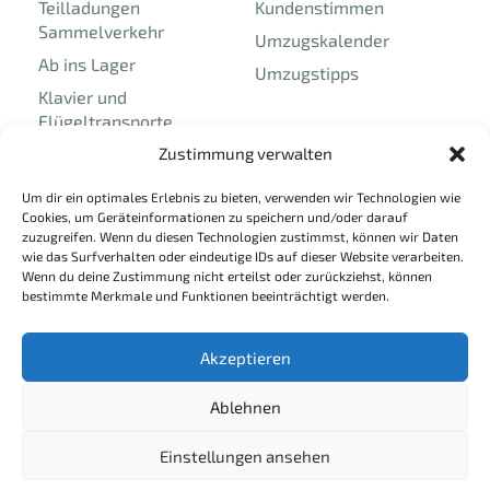
Teilladungen
Kundenstimmen
Sammelverkehr
Umzugskalender
Ab ins Lager
Umzugstipps
Klavier und
Flügeltransporte
Umzüge und Transporte
Zustimmung verwalten
in und nach
Um dir ein optimales Erlebnis zu bieten, verwenden wir Technologien wie
Liechtenstein
Cookies, um Geräteinformationen zu speichern und/oder darauf
zuzugreifen. Wenn du diesen Technologien zustimmst, können wir Daten
wie das Surfverhalten oder eindeutige IDs auf dieser Website verarbeiten.
Rechtliches
Unternehmen
Wenn du deine Zustimmung nicht erteilst oder zurückziehst, können
bestimmte Merkmale und Funktionen beeinträchtigt werden.
Impressum
Über uns
Datenschutz
Jobs
Akzeptieren
Kontakt
Ablehnen
Einstellungen ansehen
© 2025 Umzug Vorarlberg – Alle Rechte vorbehalten.